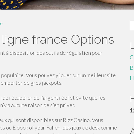
S
e
fo
 ligne france Options
nt à disposition des outils de régulation pour
C
B
 populaire. Vous pouvez y jouer sur un meilleur site
H
emporter de gros jackpots.
H
 de récupérer de l’argent réel et évite que les
n’y a aucune raison de s’en priver.
1
eux qui sont disponibles sur Rizz Casino. Vous
s ou E book of your Fallen, des jeux de desk comme