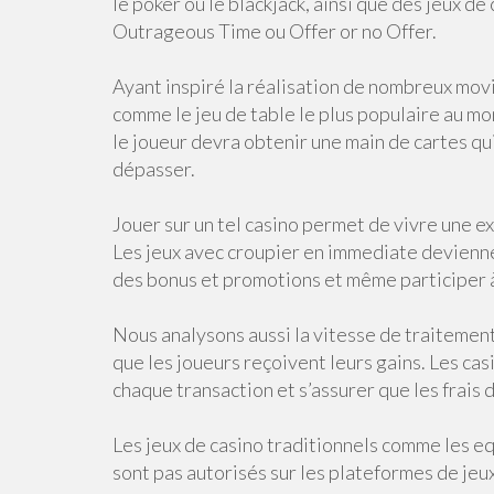
le poker ou le blackjack, ainsi que des jeux 
Outrageous Time ou Offer or no Offer.
Ayant inspiré la réalisation de nombreux movi
comme le jeu de table le plus populaire au mo
le joueur devra obtenir une main de cartes qu
dépasser.
Jouer sur un tel casino permet de vivre une e
Les jeux avec croupier en immediate devienn
des bonus et promotions et même participer à
Nous analysons aussi la vitesse de traitemen
que les joueurs reçoivent leurs gains. Les ca
chaque transaction et s’assurer que les frais 
Les jeux de casino traditionnels comme les equ
sont pas autorisés sur les plateformes de jeux