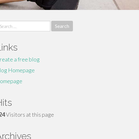
earch
r:
Links
reate a free blog
log Homepage
omepage
its
24
Visitors at this page
Archives